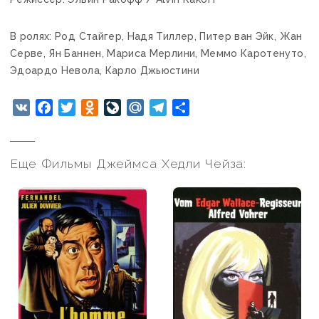
В ролях: Род Стайгер, Надя Тиллер, Питер ван Эйк, Жан
Серве, Ян Баннен, Мариса Мерлини, Меммо Каротенуто,
Эдоардо Невола, Карло Джьюстини
VK
Facebook
Twitter
Odnoklassniki
LiveJournal
Mail.Ru
Telegram
Отправить
Еще Фильмы Джеймса Хедли Чейза: