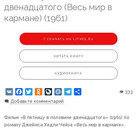
двенадцатого (Весь мир в
кармане) (1961)
CКАЧАТЬ НА LITRES.RU
ЧИТАТЬ КНИГУ
АУДИОКНИГА
VK
Facebook
Twitter
Odnoklassniki
LiveJournal
Mail.Ru
Telegram
Отправить
👁 333
🗨️
Добавьте комментарий
Фильм «В пятницу в половине двенадцатого» (1961) по
роману Джеймса Хедли Чейза «Весь мир в кармане».