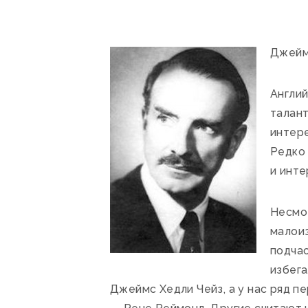
Джеймс
Англий
талан
интер
Редко 
и инте
Несмо
малоиз
подчас
избега
Джеймс Хедли Чейз, а у нас ряд п