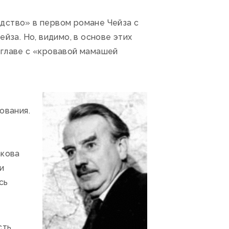
дство» в первом романе Чейза с
за. Но, видимо, в основе этих
 главе с «кровавой мамашей
ования.
акова
и
сь
сть