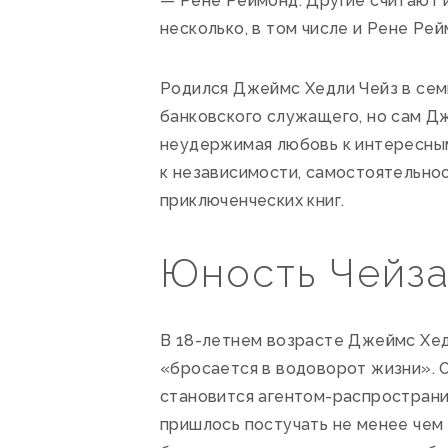
— Рене Реймонд. Другие считают и
несколько, в том числе и Рене Рей
Родился Джеймс Хедли Чейз в сем
банковского служащего, но сам Д
неудержимая любовь к интересным
к независимости, самостоятельност
приключенческих книг.
Юность Чейз
В 18-летнем возрасте Джеймс Хедл
«бросается в водоворот жизни». 
становится агентом-распространит
пришлось постучать не менее чем 