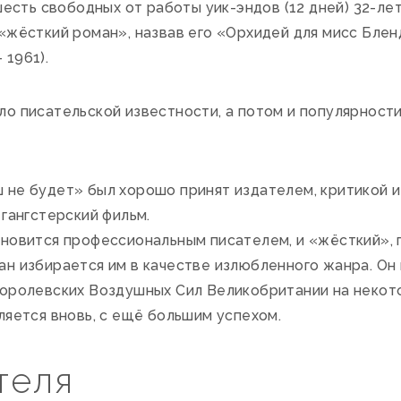
 шесть свободных от работы уик-эндов (12 дней) 32-
«жёсткий роман», назвав его «Орхидей для мисс Блен
 1961).
о писательской известности, а потом и популярност
 не будет» был хорошо принят издателем, критикой и
 гангстерский фильм.
ановится профессиональным писателем, и «жёсткий»,
н избирается им в качестве излюбленного жанра. Он м
Королевских Воздушных Сил Великобритании на некот
ляется вновь, с ещё большим успехом.
теля