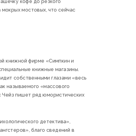
чашечку кофе до резкого
а мокрых мостовых, что сейчас
ой книжной фирме «Симпкин и
специальные книжные магазины.
 видит собственными глазами «весь
так называемого «массового
с Чейз пишет ряд юмористических
ихологического детектива»,
ангстеров», благо сведений в