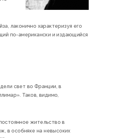
за, лаконично характеризуя его
ущий по-американски и издающийся
ели свет во Франции, в
имар». Таков, видимо,
постоянное жительство в
ж, в особняке на невысоких