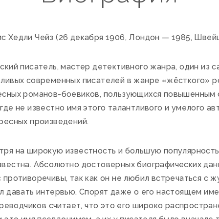
 Хедли Чейз (26 декабря 1906, Лондон — 1985, Швей
ский писатель, мастер детективного жанра, один из с
тливых современных писателей в жанре «жёсткого» р
есных романов-боевиков, пользующихся повышенным с
где не известно имя этого талантливого и умелого а
ресных произведений.
тря на широкую известность и большую популярность
вестна. Абсолютно достоверных биографических данн
 противоречивы, так как он не любил встречаться с 
л давать интервью. Спорят даже о его настоящем имен
ереводчиков считает, что это его широко распростра