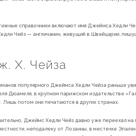
тижные справочники включают имя Джеймса Хедли Чей
едли Чейз — англичанин, живущий в Швейцарии, пиш
. Х. Чейза
манов популярного Джеймса Хедли Чейза раньше увид
ля Дюамеля, в крупном парижском издательстве «Галл
 Лишь потом они печатаются в других странах.
тельно, Джеймс Хедли Чейз давно уже переехал на 
естности, неподалеку от Лозанны, в местечке Эпален