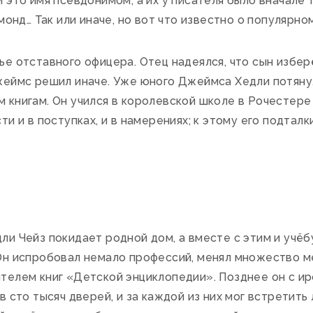
 это имя псевдонимом, а их у писателя было вначале
монд… Так или иначе, но вот что известно о популярно
ье отставного офицера. Отец надеялся, что сын избе
жеймс решил иначе. Уже юного Джеймса Хедли потянул
 книгам. Он учился в королевской школе в Рочестере
и и в поступках, и в намерениях; к этому его подтал
а
и Чейз покидает родной дом, а вместе с этим и учёбу
Он испробовал немало профессий, менял множество м
елем книг «Детской энциклопедии». Позднее он с иро
в сто тысяч дверей, и за каждой из них мог встретит