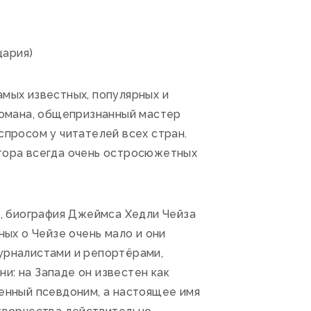
цария)
амых известных, популярных и
омана, общепризнанный мастер
просом у читателей всех стран.
втора всегда очень остросюжетных
, биография Джеймса Хедли Чейза
ых о Чейзе очень мало и они
журналистами и репортёрами,
и: на Западе он известен как
ненный псевдоним, а настоящее имя