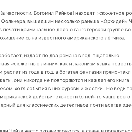
(в частности, Богомил Райнов) находят «сюжетное ро
Фолкнера, вышедшим несколько раньше «Орхидей» Чей
 печати криминальное дело о гангстерской группе во
охищение сына известного американского лётчика.
аботает, издаёт по два романа в год, тщательно
ывая «сюжетные линии», как и лаконизм языка повеств
растет из года в год, а богатая фантазия прямо-таки
ты, они никогда не повторяются и каждая его книга
сом, хотя события в них суровы и жестки… Но ведь т
американской действительности (о ней-то чаще всего 
ктерный для классических детективов почти всегда зде
ли Чейза часто экранизируются, а слава и популярно