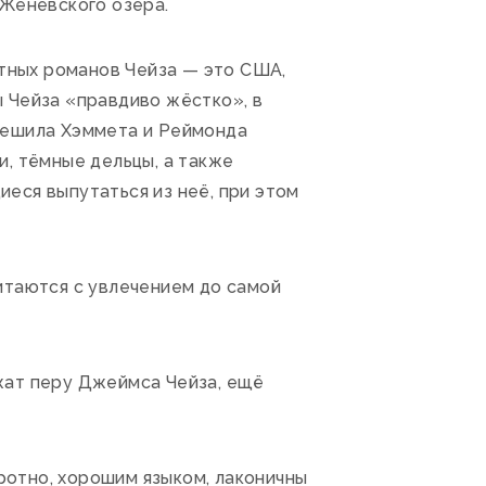
 Женевского озера.
тных романов Чейза — это США,
 Чейза «правдиво жёстко», в
Дешила Хэммета и Реймонда
, тёмные дельцы, а также
еся выпутаться из неё, при этом
итаются с увлечением до самой
жат перу Джеймса Чейза, ещё
отно, хорошим языком, лаконичны