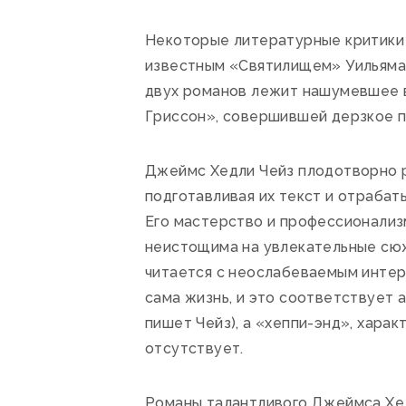
Некоторые литературные критики 
известным «Святилищем» Уильяма 
двух романов лежит нашумевшее в
Гриссон», совершившей дерзкое п
Джеймс Хедли Чейз плодотворно р
подготавливая их текст и отрабат
Его мастерство и профессионализм 
неистощима на увлекательные сюже
читается с неослабеваемым интере
сама жизнь, и это соответствует 
пишет Чейз), а «хеппи-энд», хара
отсутствует.
Романы талантливого Джеймса Хед