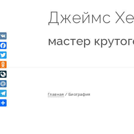
Джеймс Хе
мастер крутог
VK
Facebook
Twitter
Odnoklassniki
LiveJournal
Mail.Ru
Главная
/
Биография
Telegram
Отправить