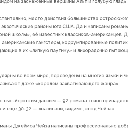
 видом на заснеженные вершины Альп и голубую гладь
ствительно, место действия большинства остросюже
 экзотические районы юга США. Да и написаны романы
рной школы», её известных классиков-американцев, 
 американские гангстеры, коррумпированные политики
дающие в их «липкую паутину» и лихорадочно пытающи
лярны во всем мире, переведены на многие языки и ч
 называют даже «королём захватывающего жанра».
По нью-йоркским данным — 92 романа точно принадле
 и еще 30-32 — «написаны, видимо, «под Чейза».
оманы Джеймса Чейза написаны профессионально добр