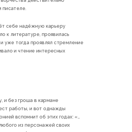
 творчества действительно
м писателе.
рёт себе надёжную карьеру
о к литературе, проявилась
 и уже тогда проявлял стремление
кивало и чтение интересных
, и без гроша в кармане
ест работы, и вот однажды
нией вспомнит об этих годах: «…
ь любого из персонажей своих