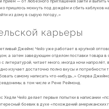
й приём — от любезного приглашения зайти и выпить 
ько пришлось мокнуть под дождём и сбить каблуков н
ыйти из дому в сырую погоду…»
ельской карьеры
метливый Джеймс Чейз уже работает в крупной оптов
ом, а затем заведующим отделом поставки товара в 
 с литературой, читает много, иногда ночи напролёт,
одно изучает достаточно полно вкусы и потребности 
бовать самому написать что-нибудь…» Сперва Джейм
севдонимы, в том числе и Рене Реймонд.
с Хедли Чейз делает первые попытки в написании «пс
нтересный боевик в духе «похождений американских г