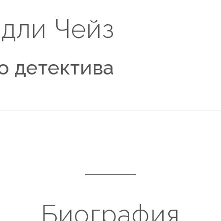
дли Чейз
о детектива
Биография