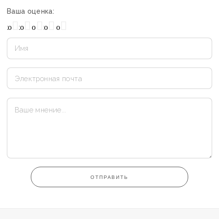
Ваша оценка:
охо
Нормально
Плохо
Хорошо
Отлично
ОТПРАВИТЬ