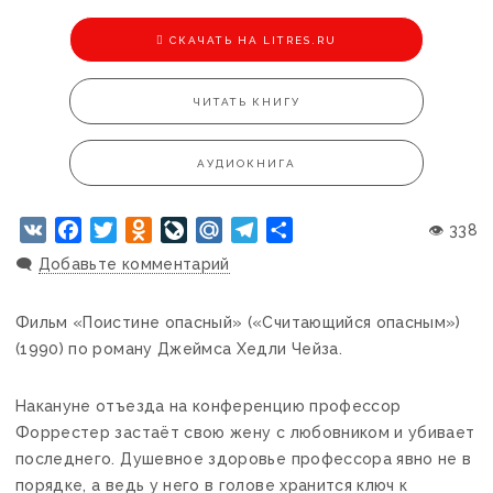
CКАЧАТЬ НА LITRES.RU
ЧИТАТЬ КНИГУ
АУДИОКНИГА
VK
Facebook
Twitter
Odnoklassniki
LiveJournal
Mail.Ru
Telegram
Отправить
👁 338
🗨️
Добавьте комментарий
Фильм «Поистине опасный» («Считающийся опасным»)
(1990) по роману Джеймса Хедли Чейза.
Накануне отъезда на конференцию профессор
Форрестер застаёт свою жену с любовником и убивает
последнего. Душевное здоровье профессора явно не в
порядке, а ведь у него в голове хранится ключ к