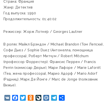
Страна: Франция
Жанр: Детектив
Год выпуска: 1990
Продолжительность: 01:40:02
Режиссер: Жорж Лотне́р / Georges Lautner
В ролях: Майкл Брэндон / Michael Brandon (Том Лепски),
Софи Дьюз / Sophie Duez (Антонелла, помощница
профессора), Роберт Митчум / Robert Mitchum
(профессор Форрестер). Франсис Перрен / Francis
Perrin (комиссар Дюрье), Мари Лафоре / Marie Laforêt
(Теа, жена профессора), Марио Адорф / Mario Adorf
(Радниц), Марк Де Йонге / Marc de Jonge (полковник
Вижье).
VK
Facebook
Twitter
Odnoklassniki
LiveJournal
Mail.Ru
Telegram
Отправить