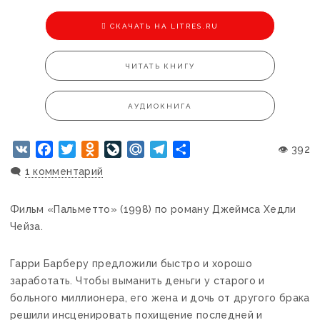
CКАЧАТЬ НА LITRES.RU
ЧИТАТЬ КНИГУ
АУДИОКНИГА
VK
Facebook
Twitter
Odnoklassniki
LiveJournal
Mail.Ru
Telegram
Отправить
👁 392
🗨️
1 комментарий
Фильм «Пальметто» (1998) по роману Джеймса Хедли
Чейза.
Гарри Барберу предложили быстро и хорошо
заработать. Чтобы выманить деньги у старого и
больного миллионера, его жена и дочь от другого брака
решили инсценировать похищение последней и