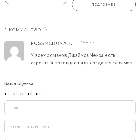
ПОДРОБНЕЕ
1 комментарий
18 Авг 2021
ROSSMCDONALD
У всех романов Джэймса Чейза есть
огромный потенциал для создания фильмов.
Ваша оценка:
охо
Нормально
Плохо
Хорошо
Отлично