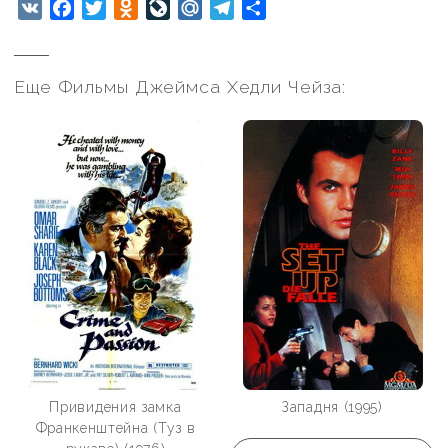
VK
Facebook
Twitter
Odnoklassniki
LiveJournal
Mail.Ru
Telegram
Отправить
Еще Фильмы Джеймса Хедли Чейза:
Привидения замка
Западня (1995)
Франкенштейна (Туз в