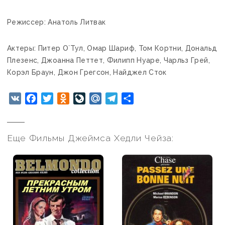
Режиссер: Анатоль Литвак
Актеры: Питер О`Тул, Омар Шариф, Том Кортни, Дональд
Плезенс, Джоанна Петтет, Филипп Нуаре, Чарльз Грей,
Корэл Браун, Джон Грегсон, Найджел Сток
VK
Facebook
Twitter
Odnoklassniki
LiveJournal
Mail.Ru
Telegram
Отправить
Еще Фильмы Джеймса Хедли Чейза: