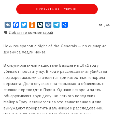
CКАЧАТЬ НА LITRES.RU
VK
Facebook
Twitter
Odnoklassniki
LiveJournal
Mail.Ru
Telegram
Отправить
👁 340
🗨️
Добавьте комментарий
Ночь генералов / Night of the Generals — по сценарию
Джеймса Хедли Чейза.
В оккупированной нацистами Варшаве в 1942 году
убивают проститутку. В ходе расследования убийства
подозреваемыми становятся три известных генерала
вермахта. Дело спускают на тормозах, а обвиняемых
спешно переводят в Париж. Однако вскоре и здесь
обнаруживают труп девушки легкого поведения.
Майора Грау, взявшегося за это таинственное дело,
вынуждают прекратить дальнейшее расследование.