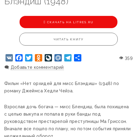
Блэндиш (1948)
CКАЧАТЬ НА LITRES.RU
ЧИТАТЬ КНИГУ
VK
Facebook
Twitter
Odnoklassniki
LiveJournal
Mail.Ru
Telegram
Отправить
👁 359
🗨️
Добавьте комментарий
Фильм «Нет орхидей для мисс Блэндиш» (1948) по
роману Джеймса Хедли Чейза.
Взрослая дочь богача — мисс Блендиш, была похищена
с целью выкупа и попала в руки банды под
руководством престарелой преступницы Ма Гриссон.
Вначале все пошло по плану, но потом события приняли
неожиданный оборот…