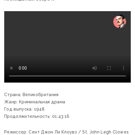
Страна: Великобритания
Жанр: Криминальная драма
Год выпуска: 1948
Продолжительность: 01:43:16
Режиссер: Сент Джон Ли Клоувз / St. John Legh Clowes