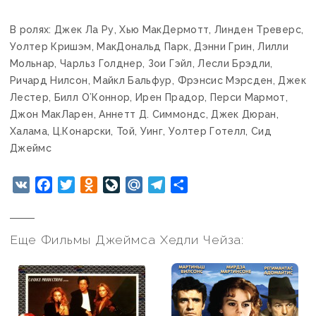
В ролях: Джек Ла Ру, Хью МакДермотт, Линден Треверс,
Уолтер Кришэм, МакДональд Парк, Дэнни Грин, Лилли
Мольнар, Чарльз Голднер, Зои Гэйл, Лесли Брэдли,
Ричард Нилсон, Майкл Бальфур, Фрэнсис Мэрсден, Джек
Лестер, Билл О’Коннор, Ирен Прадор, Перси Мармот,
Джон МакЛарен, Аннетт Д. Симмондс, Джек Дюран,
Халама, Ц.Конарски, Той, Уинг, Уолтер Готелл, Сид
Джеймс
VK
Facebook
Twitter
Odnoklassniki
LiveJournal
Mail.Ru
Telegram
Отправить
Еще Фильмы Джеймса Хедли Чейза: