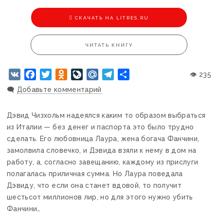
CКАЧАТЬ НА LITRES.RU
ЧИТАТЬ КНИГУ
VK
Facebook
Twitter
Odnoklassniki
LiveJournal
Mail.Ru
Telegram
Отправить
👁 235
🗨️
Добавьте комментарий
Дэвид Чизхольм надеялся каким то образом выбраться
из Италии — без денег и паспорта это было трудно
сделать. Его любовница Лаура, жена богача Фанчини,
замолвила словечко, и Дэвида взяли к нему в дом на
работу, а, согласно завещанию, каждому из прислуги
полагалась приличная сумма. Но Лаура поведала
Дэвиду, что если она станет вдовой, то получит
шестьсот миллионов лир, но для этого нужно убить
Фанчини…