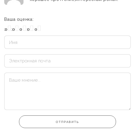
Ваша оценка:
охо
Нормально
Плохо
Хорошо
Отлично
ОТПРАВИТЬ