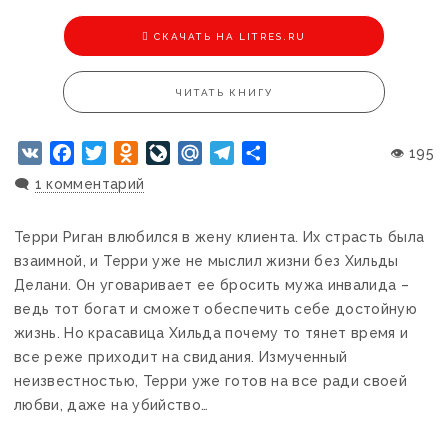
CКАЧАТЬ НА LITRES.RU
ЧИТАТЬ КНИГУ
VK
Facebook
Twitter
Odnoklassniki
LiveJournal
Mail.Ru
Telegram
Отправить
👁 195
🗨️
1 комментарий
Терри Риган влюбился в жену клиента. Их страсть была
взаимной, и Терри уже не мыслил жизни без Хильды
Делани. Он уговаривает ее бросить мужа инвалида –
ведь тот богат и сможет обеспечить себе достойную
жизнь. Но красавица Хильда почему то тянет время и
все реже приходит на свидания. Измученный
неизвестностью, Терри уже готов на все ради своей
любви, даже на убийство…