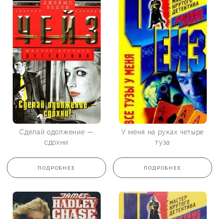
Сделай одолжение —
У меня на руках четыре
сдохни
туза
ПОДРОБНЕЕ
ПОДРОБНЕЕ