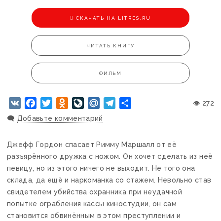
CКАЧАТЬ НА LITRES.RU
ЧИТАТЬ КНИГУ
ФИЛЬМ
VK
Facebook
Twitter
Odnoklassniki
LiveJournal
Mail.Ru
Telegram
Отправить
👁 272
🗨️
Добавьте комментарий
Джефф Гордон спасает Римму Маршалл от её
разъярённого дружка с ножом. Он хочет сделать из неё
певицу, но из этого ничего не выходит. Не того она
склада, да ещё и наркоманка со стажем. Невольно став
свидетелем убийства охранника при неудачной
попытке ограбления кассы киностудии, он сам
становится обвинённым в этом преступлении и